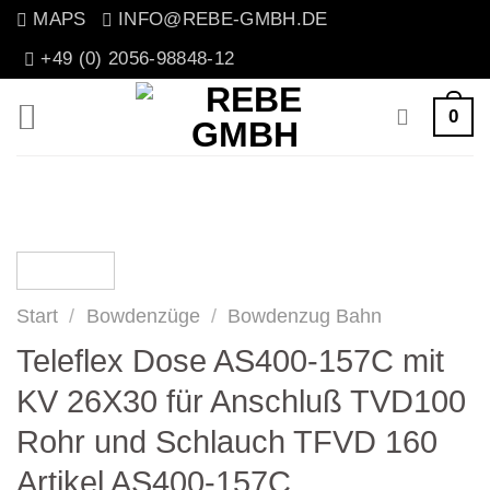
Zum
MAPS
INFO@REBE-GMBH.DE
Inhalt
+49 (0) 2056-98848-12
springen
0
Start
/
Bowdenzüge
/
Bowdenzug Bahn
Teleflex Dose AS400-157C mit
KV 26X30 für Anschluß TVD100
Rohr und Schlauch TFVD 160
Artikel AS400-157C