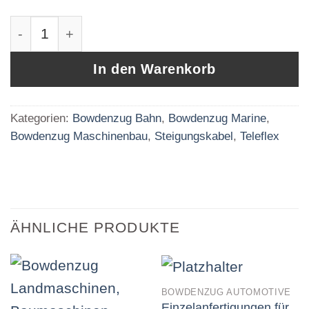
Teleflex Dose AS400-157C mit KV 26X30 für A
In den Warenkorb
Kategorien:
Bowdenzug Bahn
,
Bowdenzug Marine
,
Bowdenzug Maschinenbau
,
Steigungskabel
,
Teleflex
ÄHNLICHE PRODUKTE
BOWDENZUG AUTOMOTIVE
Einzelanfertigungen für